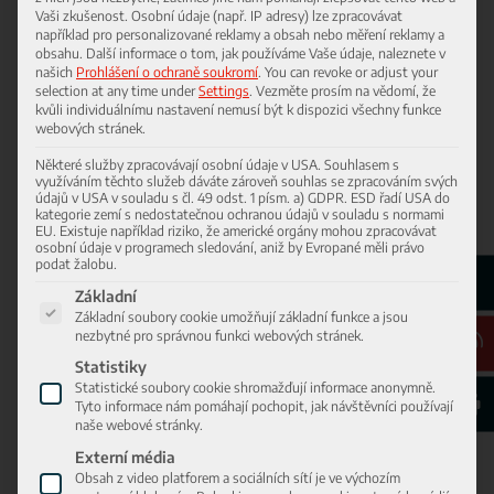
Vaši zkušenost.
Osobní údaje (např. IP adresy) lze zpracovávat
například pro personalizované reklamy a obsah nebo měření reklamy a
obsahu.
Další informace o tom, jak používáme Vaše údaje, naleznete v
našich
Prohlášení o ochraně soukromí
.
You can revoke or adjust your
selection at any time under
Settings
.
Vezměte prosím na vědomí, že
L20 ELECTRIC
kvůli individuálnímu nastavení nemusí být k dispozici všechny funkce
webových stránek.
Některé služby zpracovávají osobní údaje v USA. Souhlasem s
využíváním těchto služeb dáváte zároveň souhlas se zpracováním svých
Provozní hmotnost: 4.650 kg
údajů v USA v souladu s čl. 49 odst. 1 písm. a) GDPR. ESD řadí USA do
Statické klopné zatížení: 2.950 – 3.100 kg
kategorie zemí s nedostatečnou ochranou údajů v souladu s normami
EU. Existuje například riziko, že americké orgány mohou zpracovávat
Kapacita baterie: 33 kWh / 750 Ah
osobní údaje v programech sledování, aniž by Evropané měli právo
podat žalobu.
Orientační doba provozu: až 8 hodin
Níže je uveden seznam skupin služeb, pro které lze udělit souhlas
Základní
Doba nabíjení: od 2 h
Základní soubory cookie umožňují základní funkce a jsou
nezbytné pro správnou funkci webových stránek.
Brožura L20
Statistiky
Statistické soubory cookie shromažďují informace anonymně.
Tyto informace nám pomáhají pochopit, jak návštěvníci používají
naše webové stránky.
Externí média
Obsah z video platforem a sociálních sítí je ve výchozím