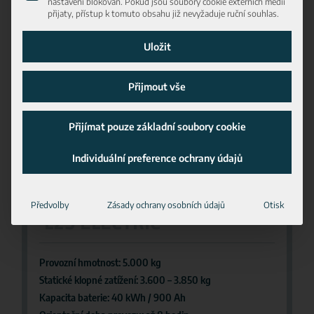
nastavení blokován. Pokud jsou soubory cookie externích médií
přijaty, přístup k tomuto obsahu již nevyžaduje ruční souhlas.
Uložit
Přijmout vše
Přijímat pouze základní soubory cookie
Individuální preference ochrany údajů
Předvolby
Zásady ochrany osobních údajů
Otisk
L25 ELECTRIC
Provozní hmotnost: 5.000 kg
Statické klopné zatížení: 3.600 – 3.850 kg
Kapacita baterie: 40 kWh / 900 Ah