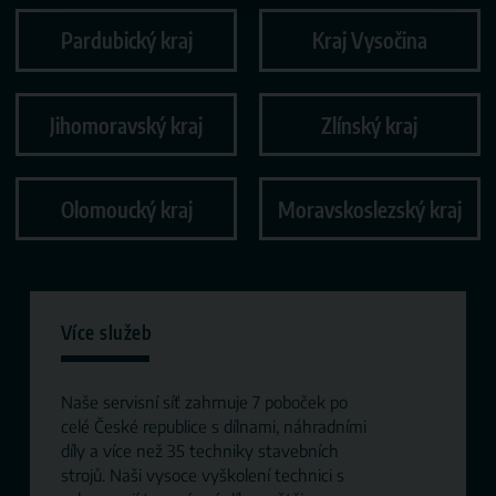
Pardubický kraj
Kraj Vysočina
Jihomoravský kraj
Zlínský kraj
Olomoucký kraj
Moravskoslezský kraj
Více služeb
Naše servisní síť zahrnuje 7 poboček po
celé České republice s dílnami, náhradními
díly a více než 35 techniky stavebních
strojů. Naši vysoce vyškolení technici s