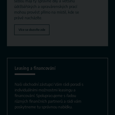
sebou mají ty správné díly a většinu
údržbářských a opravárenských prací
mohou provést přímo na místě, kde se
právě nacházíte.
Více se dozvíte zde
Leasing a financování
Naši obchodní zástupci Vám rádi poradí s
individuálními možnostmi leasingu a
financování. Spolupracujeme s řadou
různých finančních partnerů a rádi vám
poskytneme tu správnou nabídku.