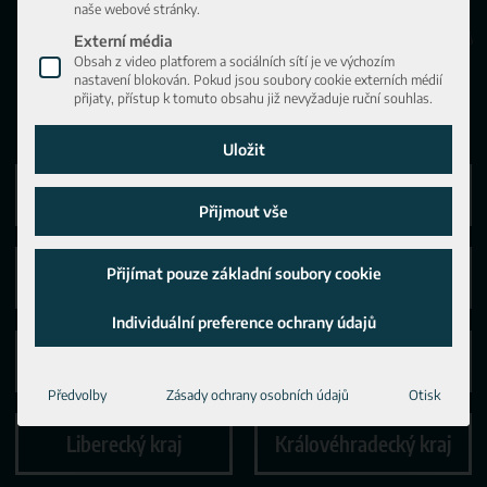
naše webové stránky.
Moravskoslezský kraj
Pardubický kraj
Středočeský kraj
Olomoucký kraj
Externí média
Plzeňský kraj
Kraj Vysočina
Obsah z video platforem a sociálních sítí je ve výchozím
Zlínský kraj
nastavení blokován. Pokud jsou soubory cookie externích médií
Jihočeský kraj
přijaty, přístup k tomuto obsahu již nevyžaduje ruční souhlas.
Jihomoravský kraj
Uložit
Plzeňský kraj
Jihočeský kraj
Přijmout vše
Přijímat pouze základní soubory cookie
Praha
Karlovarský kraj
Individuální preference ochrany údajů
Ústecký kraj
Středočeský kraj
Předvolby
Zásady ochrany osobních údajů
Otisk
Liberecký kraj
Královéhradecký kraj