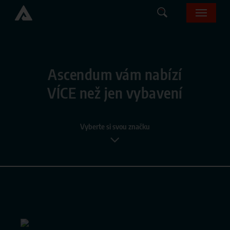
Skip
Menu
to
main
content
Ascendum vám nabízí
VÍCE než jen vybavení
Vyberte si svou značku