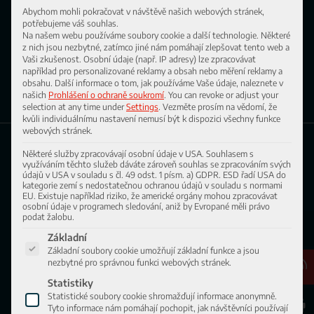
můžeme dodat správný díl co
Abychom mohli pokračovat v návštěvě našich webových stránek,
potřebujeme váš souhlas.
nejrychleji. Navíc kvalita našich
Na našem webu používáme soubory cookie a další technologie. Některé
originálních dílů zachovává hodnotu
z nich jsou nezbytné, zatímco jiné nám pomáhají zlepšovat tento web a
vašeho vybavení.
Vaši zkušenost.
Osobní údaje (např. IP adresy) lze zpracovávat
například pro personalizované reklamy a obsah nebo měření reklamy a
obsahu.
Další informace o tom, jak používáme Vaše údaje, naleznete v
našich
Prohlášení o ochraně soukromí
.
You can revoke or adjust your
selection at any time under
Settings
.
Vezměte prosím na vědomí, že
kvůli individuálnímu nastavení nemusí být k dispozici všechny funkce
webových stránek.
Některé služby zpracovávají osobní údaje v USA. Souhlasem s
využíváním těchto služeb dáváte zároveň souhlas se zpracováním svých
údajů v USA v souladu s čl. 49 odst. 1 písm. a) GDPR. ESD řadí USA do
Najděte svou kontaktní osobu
kategorie zemí s nedostatečnou ochranou údajů v souladu s normami
EU. Existuje například riziko, že americké orgány mohou zpracovávat
osobní údaje v programech sledování, aniž by Evropané měli právo
Vyberte svůj region
podat žalobu.
Níže je uveden seznam skupin služeb, pro které lze udělit souhlas
Základní
Základní soubory cookie umožňují základní funkce a jsou
nezbytné pro správnou funkci webových stránek.
Ascendum Místa
Liberecký kraj
Statistiky
Ústecký kraj
Statistické soubory cookie shromažďují informace anonymně.
Královéhradecký kraj
Tyto informace nám pomáhají pochopit, jak návštěvníci používají
Karlovarský kraj
Praha