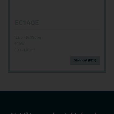
EC140E
13.170 – 16.980
kg
90 kW
0,33 – 1,01 m
³
Stáhnout (PDF)