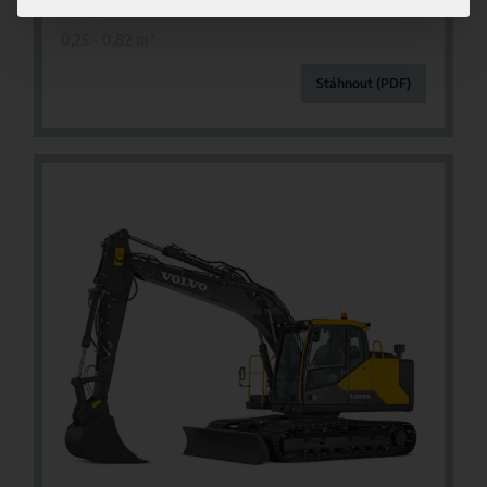
90 kW
0,25 – 0,82 m
³
Stáhnout (PDF)