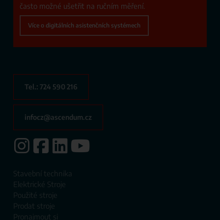
často možné ušetřit na ručním měření.
Více o digitálních asistenčních systémech
Tel.: 724 590 216
infocz@ascendum.cz
Stavební technika
Elektrické Stroje
Použité stroje
Prodat ​stroje
Pronajmout si