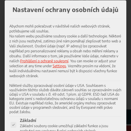
Nastavení ochrany osobních údajů
Abychom mohli pokračovat v návštěvě našich webových stránek,
potřebujeme váš souhlas.
Na našem webu používáme soubory cookie a další technologie. Některé
z nich jsou nezbytné, zatímco jiné nám pomáhají zlepšovat tento web a
Vaši zkušenost.
Osobní údaje (např. IP adresy) lze zpracovávat
například pro personalizované reklamy a obsah nebo měření reklamy a
obsahu.
Další informace o tom, jak používáme Vaše údaje, naleznete v
EC160E
našich
Prohlášení o ochraně soukromí
.
You can revoke or adjust your
selection at any time under
Settings
.
Vezměte prosím na vědomí, že
kvůli individuálnímu nastavení nemusí být k dispozici všechny funkce
webových stránek.
16.430 – 20.860 kg
Některé služby zpracovávají osobní údaje v USA. Souhlasem s
110 kW
využíváním těchto služeb dáváte zároveň souhlas se zpracováním svých
údajů v USA v souladu s čl. 49 odst. 1 písm. a) GDPR. ESD řadí USA do
0,3 – 0,96 m
³
kategorie zemí s nedostatečnou ochranou údajů v souladu s normami
EU. Existuje například riziko, že americké orgány mohou zpracovávat
osobní údaje v programech sledování, aniž by Evropané měli právo
Stáhnout (PDF)
podat žalobu.
Níže je uveden seznam skupin služeb, pro které lze udělit souhlas
Základní
Základní soubory cookie umožňují základní funkce a jsou
nezbytné pro správnou funkci webových stránek.