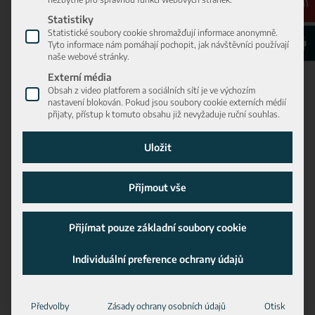
Statistiky
Statistické soubory cookie shromažďují informace anonymně.
Tyto informace nám pomáhají pochopit, jak návštěvníci používají
naše webové stránky.
Externí média
Obsah z video platforem a sociálních sítí je ve výchozím
nastavení blokován. Pokud jsou soubory cookie externích médií
přijaty, přístup k tomuto obsahu již nevyžaduje ruční souhlas.
Uložit
Přijmout vše
Přijímat pouze základní soubory cookie
ECR145
Individuální preference ochrany údajů
14.435 – 16.677 kg
Předvolby
Zásady ochrany osobních údajů
Otisk