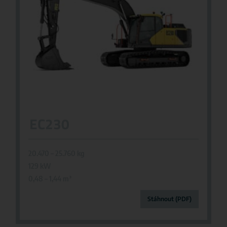
EC230
20.470 – 25.760 kg
129 kW
0,48 – 1,44 m
³
Stáhnout (PDF)