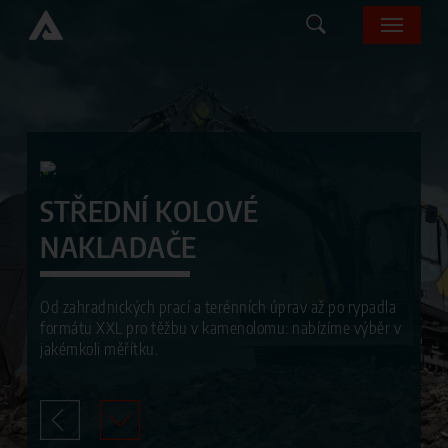
Skip
Menu
to
main
content
STŘEDNÍ KOLOVÉ
NAKLADAČE
Od zahradnických prací a terénních úprav až po rypadla
formátu XXL pro těžbu v kamenolomu: nabízíme výběr v
jakémkoli měřítku.