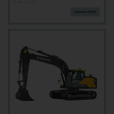
0,48 – 1,44 m
³
Stáhnout (PDF)