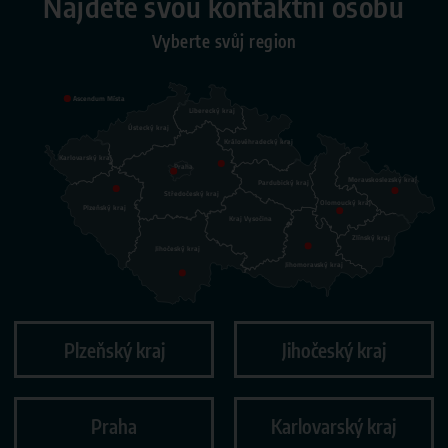
Najděte svou kontaktní osobu
Vyberte svůj region
Ascendum Místa
Liberecký kraj
Ústecký kraj
Královéhradecký kraj
Karlovarský kraj
Praha
Moravskoslezský kraj
Pardubický kraj
Středočeský kraj
Olomoucký kraj
Plzeňský kraj
Kraj Vysočina
Zlínský kraj
Jihočeský kraj
Jihomoravský kraj
Plzeňský kraj
Jihočeský kraj
Praha
Karlovarský kraj