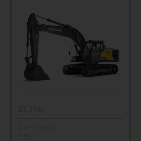
EC210
20.479 – 24.014 kg
115 kW