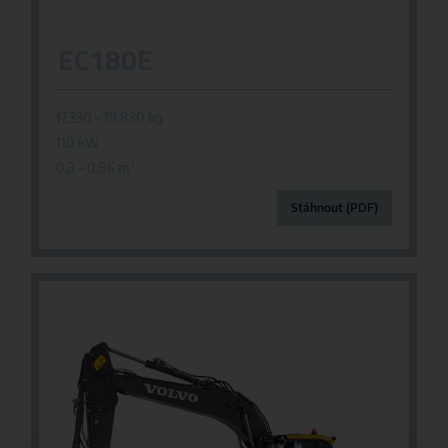
EC180E
17.330 – 19.830 kg
110 kW
0,3 – 0,96 m
³
Stáhnout (PDF)