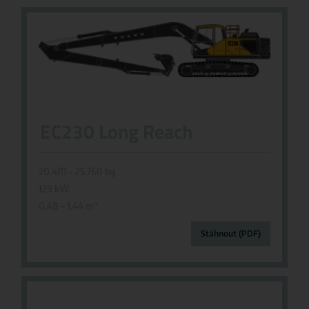
EC230 Long Reach
20.470 – 25.760 kg
129 kW
0,48 – 1,44 m
³
Stáhnout (PDF)