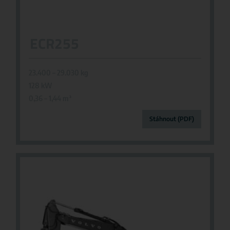
ECR255
23.400 – 29.030 kg
128 kW
0,36 – 1,44 m
³
Stáhnout (PDF)