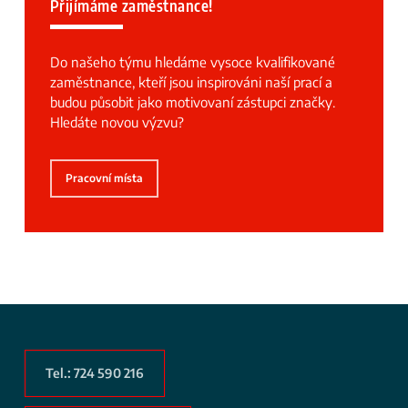
Přijímáme zaměstnance!
Do našeho týmu hledáme vysoce kvalifikované
zaměstnance, kteří jsou inspirováni naší prací a
budou působit jako motivovaní zástupci značky.
Hledáte novou výzvu?
Pracovní místa
Tel.: 724 590 216