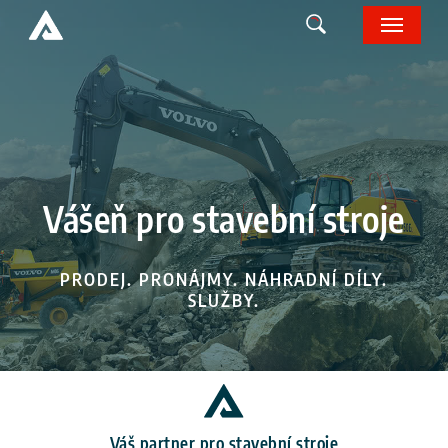
Skip
Menu
to
main
content
Vášeň pro stavební stroje
PRODEJ. PRONÁJMY. NÁHRADNÍ DÍLY.
SLUŽBY.
Váš partner pro stavební stroje